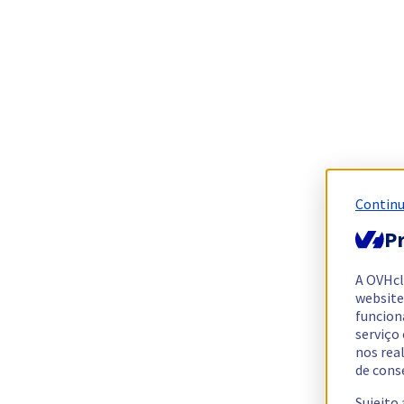
Continu
Pr
A OVHc
website
funcion
serviço
nos rea
de cons
Sujeito