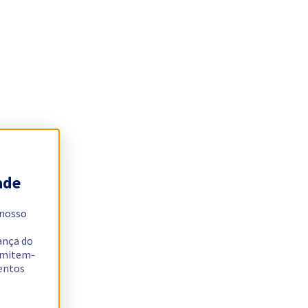
ade
 nosso
ança do
ermitem-
sentos