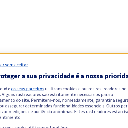
ar sem aceitar
oteger a sua privacidade é a nossa priorid
loud e
os seus parceiros
utilizam cookies e outros rastreadores no
. Alguns rastreadores são estritamente necessários para o
amento do site. Permitem-nos, nomeadamente, garantir a segur
 ou assegurar determinadas funcionalidades essenciais. Outros p
lizar medições de audiência anónimas. Estes rastreadores estão i
entimento.
 ao seu acordo, utilizamos também: