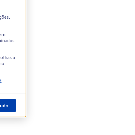
ções,
tem
rminados
colhas a
no
e
tudo