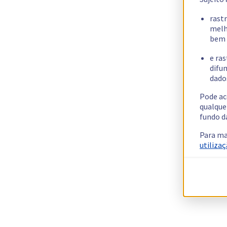
rast
melh
bem 
e ras
difun
dados
Pode ac
qualque
fundo d
Para ma
utilizaç