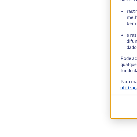
rast
melh
bem 
e ras
difun
dados
Pode ac
qualque
fundo d
Para ma
utilizaç