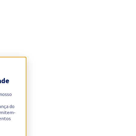
ade
 nosso
ança do
ermitem-
sentos