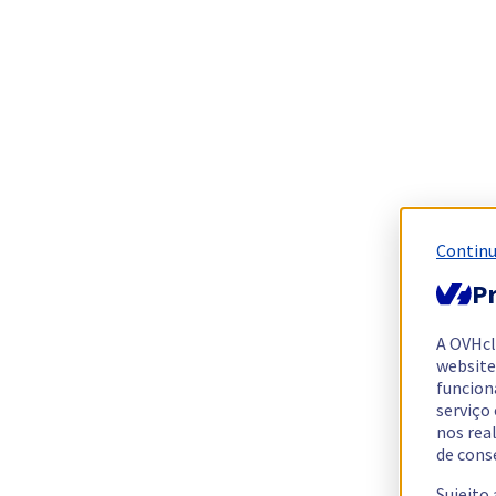
Continu
Pr
A OVHc
website
funcion
serviço
nos rea
de cons
Sujeito