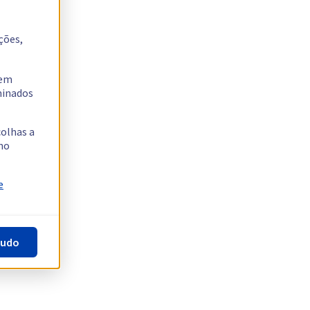
ções,
tem
rminados
colhas a
no
e
tudo