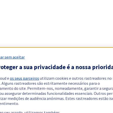
ar sem aceitar
oteger a sua privacidade é a nossa priorid
loud e
os seus parceiros
utilizam cookies e outros rastreadores no
. Alguns rastreadores são estritamente necessários para o
amento do site. Permitem-nos, nomeadamente, garantir a segur
 ou assegurar determinadas funcionalidades essenciais. Outros p
lizar medições de audiência anónimas. Estes rastreadores estão i
entimento.
 ao seu acordo, utilizamos também: