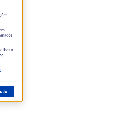
ções,
tem
rminados
colhas a
no
e
tudo