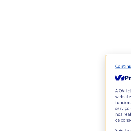
Continu
Pr
A OVHc
website
funcion
serviço
nos rea
de cons
Sujeito