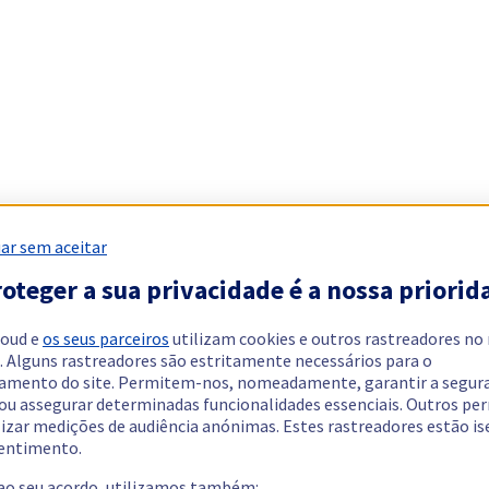
ar sem aceitar
oteger a sua privacidade é a nossa priorid
loud e
os seus parceiros
utilizam cookies e outros rastreadores no
. Alguns rastreadores são estritamente necessários para o
amento do site. Permitem-nos, nomeadamente, garantir a segur
 ou assegurar determinadas funcionalidades essenciais. Outros p
lizar medições de audiência anónimas. Estes rastreadores estão i
entimento.
 ao seu acordo, utilizamos também: