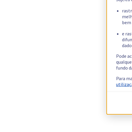
rast
melh
bem 
e ras
difun
dados
Pode ac
qualque
fundo d
Para ma
utilizaç