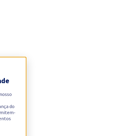
ade
 nosso
ança do
ermitem-
sentos