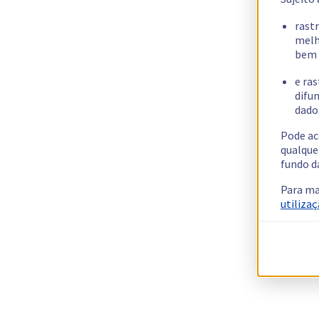
rast
melh
bem 
e ras
difun
dados
Pode ac
qualque
fundo d
Para ma
utilizaç