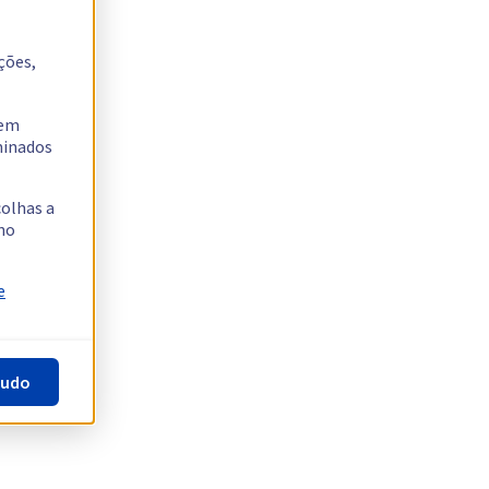
ções,
tem
rminados
colhas a
no
e
tudo