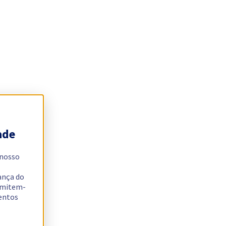
ade
 nosso
ança do
ermitem-
sentos