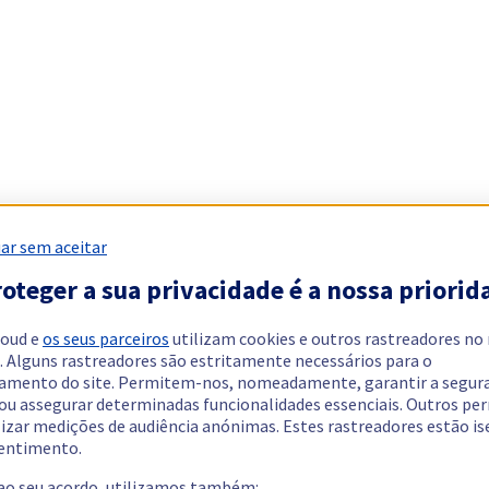
ar sem aceitar
oteger a sua privacidade é a nossa priorid
loud e
os seus parceiros
utilizam cookies e outros rastreadores no
. Alguns rastreadores são estritamente necessários para o
amento do site. Permitem-nos, nomeadamente, garantir a segur
 ou assegurar determinadas funcionalidades essenciais. Outros p
lizar medições de audiência anónimas. Estes rastreadores estão i
entimento.
 ao seu acordo, utilizamos também: