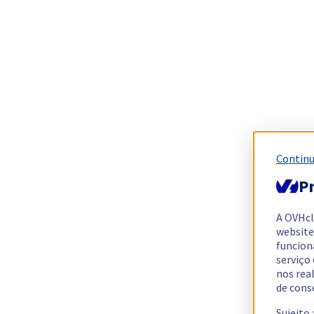
Continu
Pr
A OVHc
website
funcion
serviço
nos rea
de cons
Sujeito