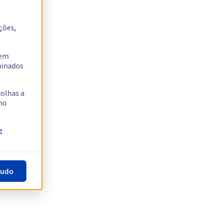
ções,
tem
rminados
colhas a
no
e
tudo