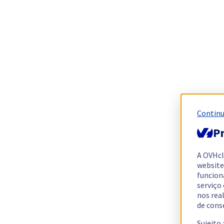
Continu
Pr
A OVHc
website
funcion
serviço
nos rea
de cons
Sujeito