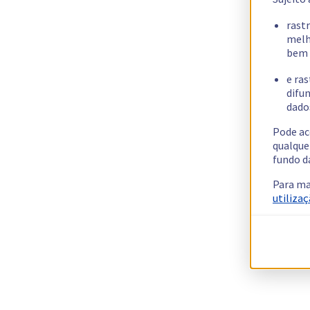
rast
melh
bem 
e ras
difun
dados
Pode ac
qualque
fundo d
Para ma
utilizaç