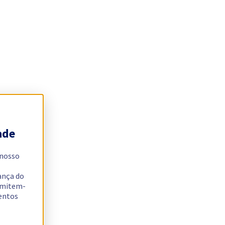
ade
 nosso
ança do
ermitem-
sentos