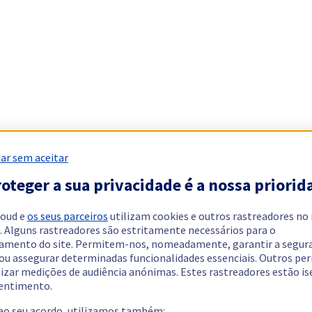
ar sem aceitar
oteger a sua privacidade é a nossa priorid
loud e
os seus parceiros
utilizam cookies e outros rastreadores no
. Alguns rastreadores são estritamente necessários para o
amento do site. Permitem-nos, nomeadamente, garantir a segur
 ou assegurar determinadas funcionalidades essenciais. Outros p
lizar medições de audiência anónimas. Estes rastreadores estão i
entimento.
 ao seu acordo, utilizamos também: