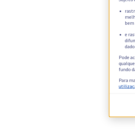
rast
melh
bem 
e ras
difun
dados
Pode ac
qualque
fundo d
Para ma
utilizaç