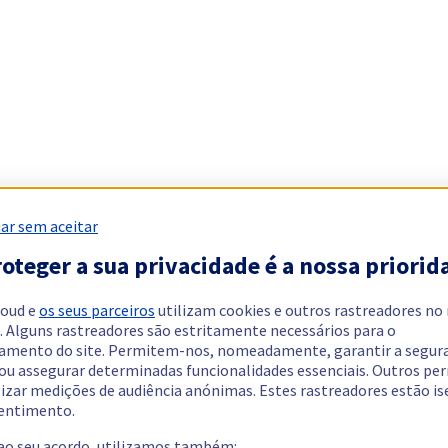
ar sem aceitar
oteger a sua privacidade é a nossa priorid
loud e
os seus parceiros
utilizam cookies e outros rastreadores no
. Alguns rastreadores são estritamente necessários para o
amento do site. Permitem-nos, nomeadamente, garantir a segur
 ou assegurar determinadas funcionalidades essenciais. Outros p
lizar medições de audiência anónimas. Estes rastreadores estão i
entimento.
 ao seu acordo, utilizamos também: