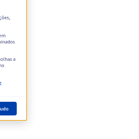
ções,
tem
rminados
colhas a
no
e
tudo