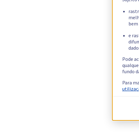
rast
melh
bem 
e ras
difun
dados
Pode ac
qualque
fundo d
Para ma
utilizaç