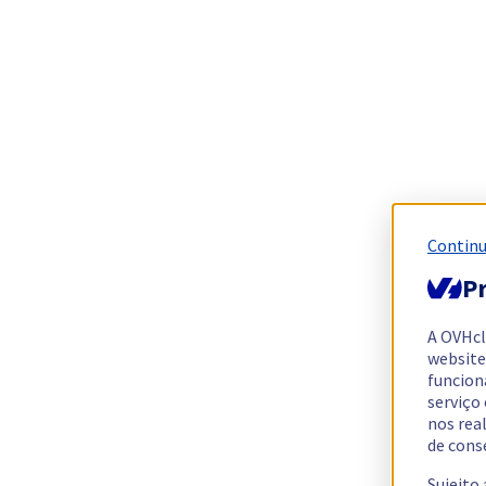
Continu
Pr
A OVHc
website
funcion
serviço
nos rea
de cons
Sujeito