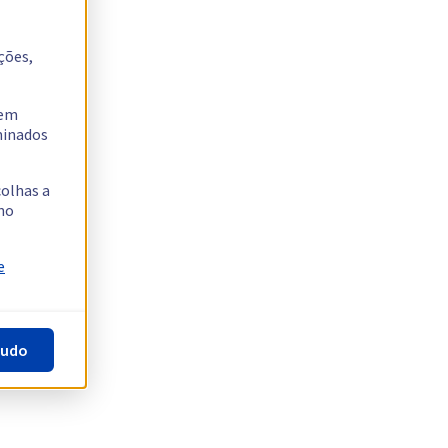
ções,
tem
rminados
colhas a
no
e
tudo