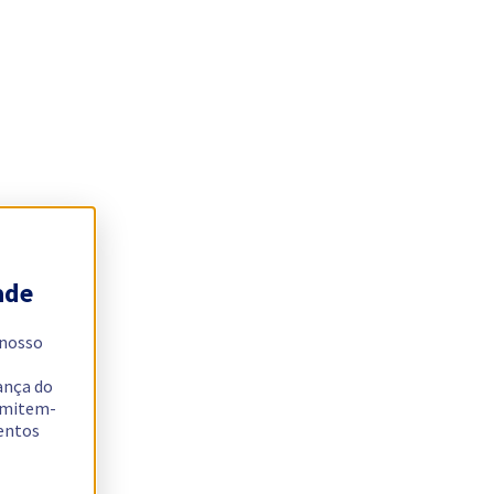
ade
 nosso
ança do
ermitem-
sentos