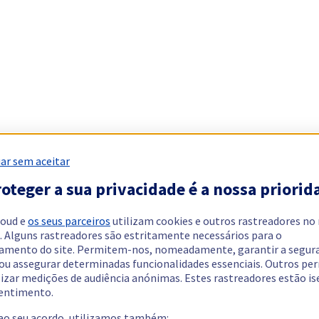
ar sem aceitar
oteger a sua privacidade é a nossa priorid
loud e
os seus parceiros
utilizam cookies e outros rastreadores no
. Alguns rastreadores são estritamente necessários para o
amento do site. Permitem-nos, nomeadamente, garantir a segur
 ou assegurar determinadas funcionalidades essenciais. Outros p
lizar medições de audiência anónimas. Estes rastreadores estão i
entimento.
 ao seu acordo, utilizamos também: