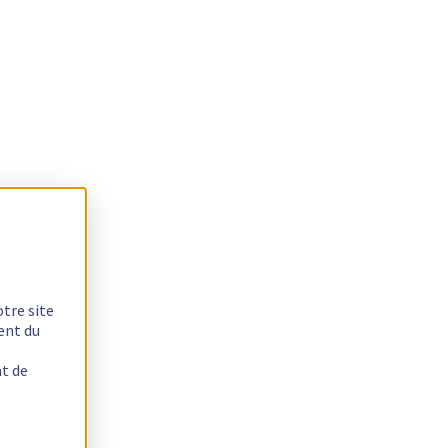
otre site
ent du
nt de