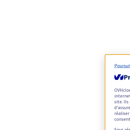
Poursui
Pr
OVHclo
interne
site. I
d'assur
réalise
consen
Sous ré