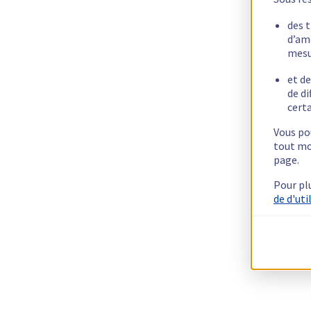
des 
d’am
mesu
et de
de di
certa
Vous pou
tout mo
page.
Pour pl
de d'uti