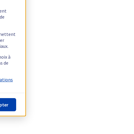
tent
 de
rmettent
ger
iaux.
hoix à
as de
mations
pter