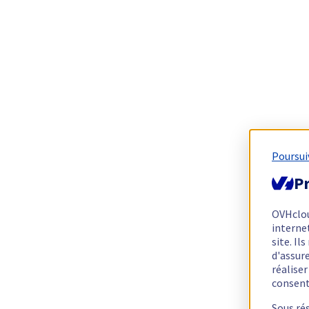
Poursui
Pr
OVHclo
interne
site. I
d'assur
réalise
consen
Sous ré