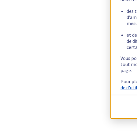
des 
d’am
mesu
et de
de di
certa
Vous pou
tout mo
page.
Pour pl
de d'uti