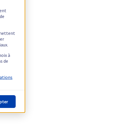
tent
 de
rmettent
ger
iaux.
hoix à
as de
mations
pter