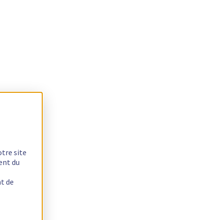
otre site
ent du
nt de