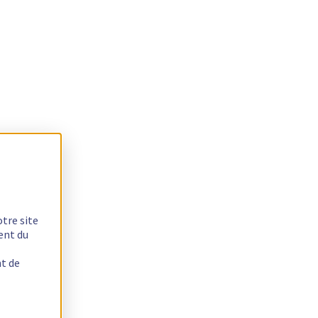
otre site
ent du
nt de