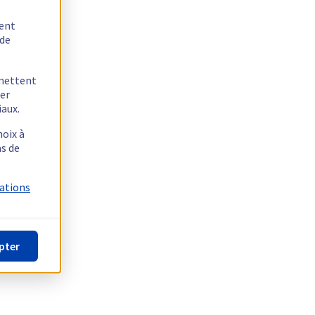
tent
 de
rmettent
ger
iaux.
hoix à
as de
mations
pter