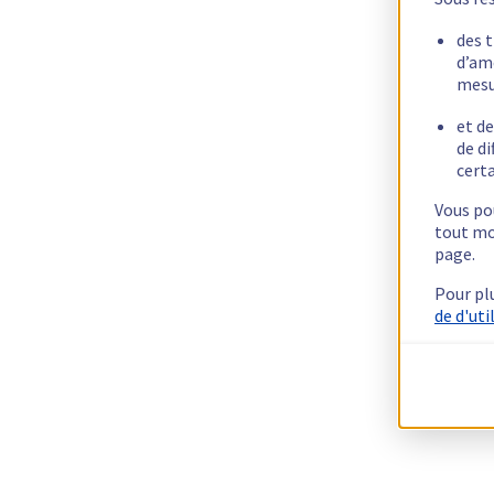
des 
d’am
mesu
et de
de di
certa
Vous pou
tout mo
page.
Pour pl
de d'uti