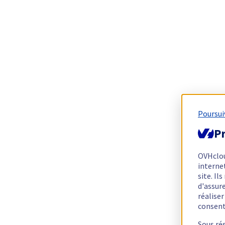
Poursui
Pr
OVHclo
interne
site. I
d'assur
réalise
consen
Sous ré