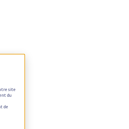
otre site
ent du
nt de