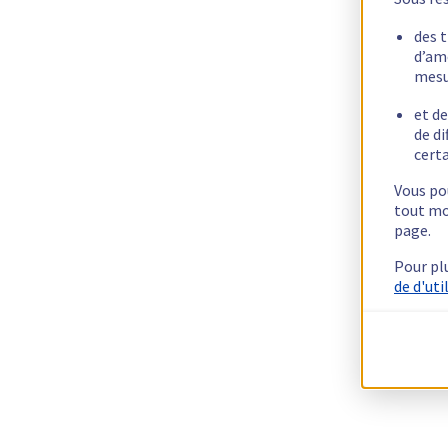
des 
d’am
mesu
et de
de di
certa
Vous pou
tout mo
page.
Pour pl
de d'uti