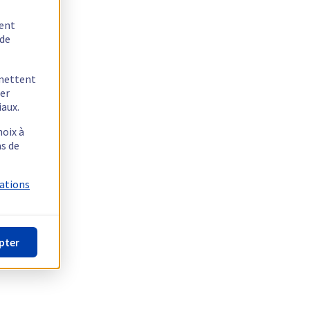
tent
 de
rmettent
ger
iaux.
hoix à
as de
mations
pter