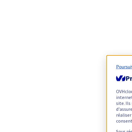
Poursui
Pr
OVHclo
interne
site. I
d'assur
réalise
consen
Sous ré