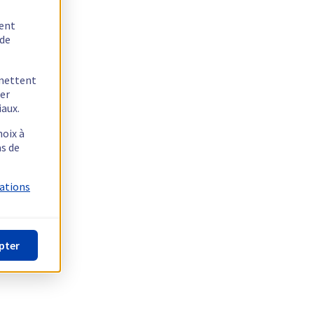
tent
 de
rmettent
ger
iaux.
hoix à
as de
mations
pter