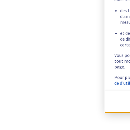
des 
d’am
mesu
et de
de di
certa
Vous pou
tout mo
page.
Pour pl
de d'uti