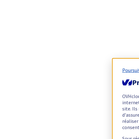
Poursui
Pr
OVHclo
interne
site. I
d'assur
réalise
consen
Sous ré