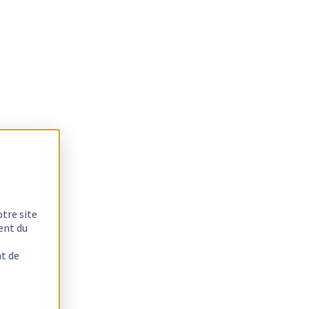
otre site
ent du
nt de