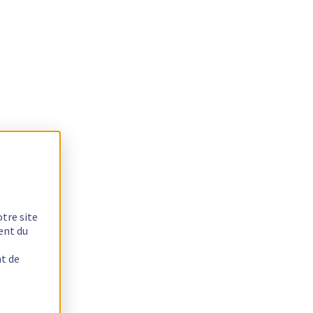
otre site
ent du
nt de