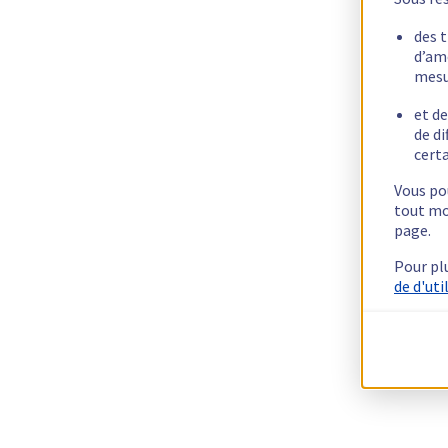
des 
d’am
mesu
et de
de di
certa
Vous pou
tout mo
page.
Pour pl
de d'uti