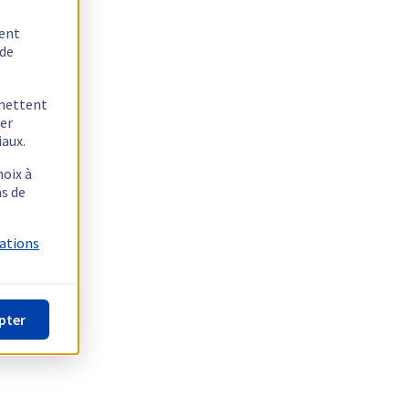
tent
 de
rmettent
ger
iaux.
hoix à
as de
mations
pter