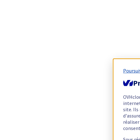
Poursui
Pr
OVHclo
interne
site. I
d'assur
réalise
consen
Sous ré