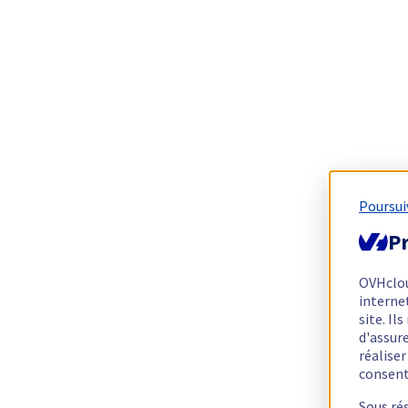
Poursui
Pr
OVHclo
interne
site. I
d'assur
réalise
consen
Sous ré