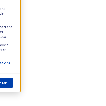
tent
 de
rmettent
ger
iaux.
hoix à
as de
mations
pter