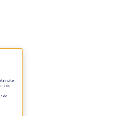
otre site
ent du
nt de