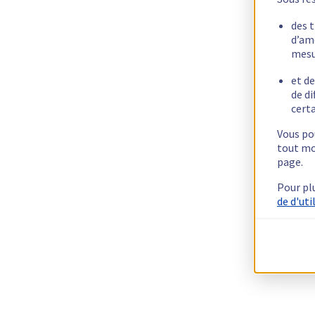
des 
d’am
mesu
et de
de di
certa
Vous pou
tout mo
page.
Pour pl
de d'uti