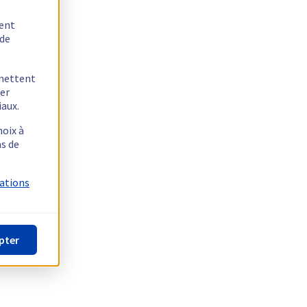
tent
 de
rmettent
ger
iaux.
hoix à
as de
mations
pter