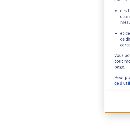
des 
d’am
mesu
et de
de di
certa
Vous pou
tout mo
page.
Pour pl
de d'uti