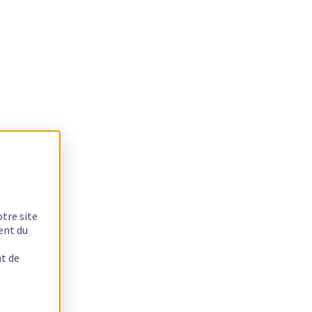
otre site
ent du
nt de