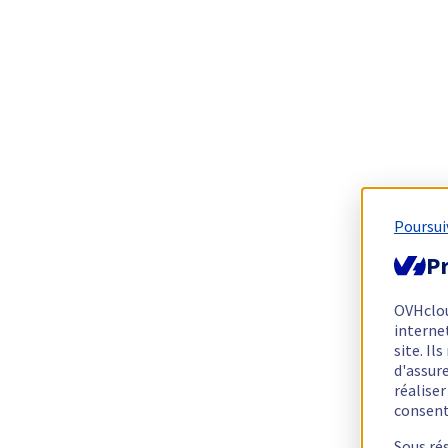
Poursui
Pr
OVHclo
interne
site. I
d'assur
réalise
consen
Sous ré