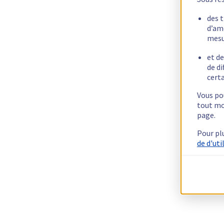
des 
d’am
mesu
et de
de di
certa
Vous pou
tout mo
page.
Pour pl
de d'uti