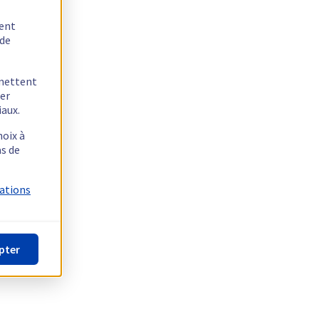
tent
 de
rmettent
ger
iaux.
hoix à
as de
mations
pter