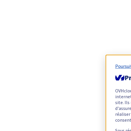
Poursui
Pr
OVHclo
interne
site. I
d'assur
réalise
consen
Sous ré