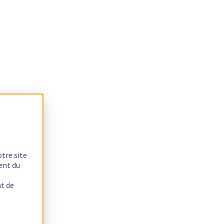
otre site
ent du
nt de