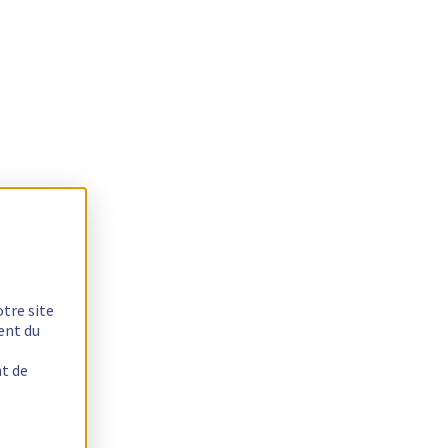
otre site
ent du
nt de