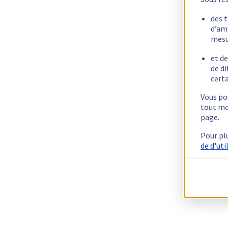
des 
d’am
mesu
et de
de di
certa
Vous pou
tout mo
page.
Pour pl
de d'uti