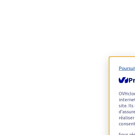
Poursui
Pr
OVHclo
interne
site. I
d'assur
réalise
consen
Sous ré