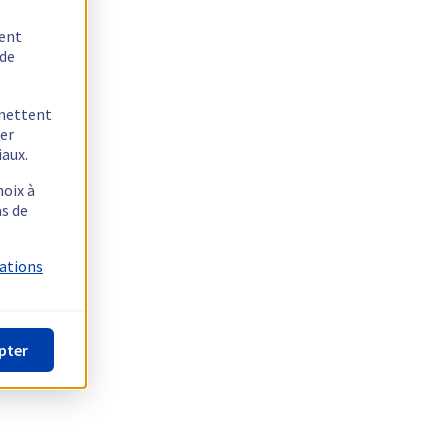
tent
 de
rmettent
ger
iaux.
hoix à
as de
mations
pter