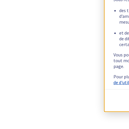
des 
d’am
mesu
et de
de di
certa
Vous pou
tout mo
page.
Pour pl
de d'uti