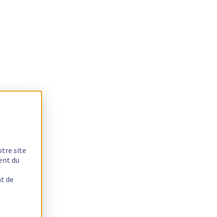
otre site
ent du
nt de