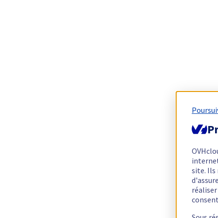
Poursui
Pr
OVHclo
interne
site. I
d'assur
réalise
consen
Sous ré