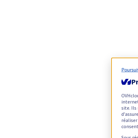
Poursui
Pr
OVHclo
interne
site. I
d'assur
réalise
consen
Sous ré