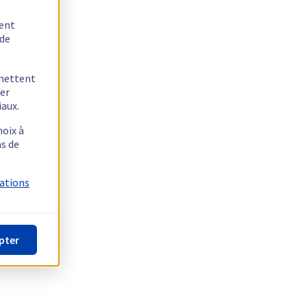
tent
 de
rmettent
ger
iaux.
hoix à
as de
mations
pter