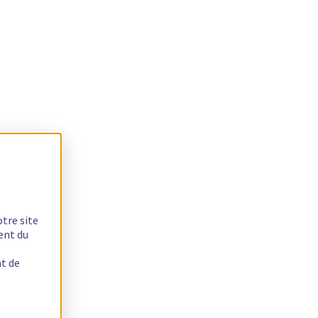
otre site
ent du
nt de