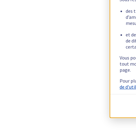
des 
d’am
mesu
et de
de di
certa
Vous pou
tout mo
page.
Pour pl
de d'uti