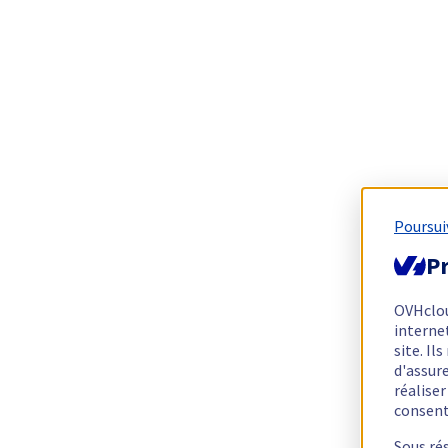
Poursui
Pr
OVHclo
interne
site. I
d'assur
réalise
consen
Sous ré