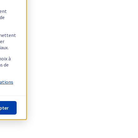
tent
 de
rmettent
ger
iaux.
hoix à
as de
mations
pter