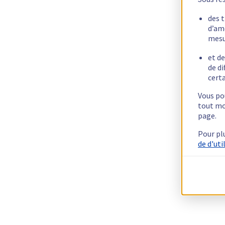
des 
d’am
mesu
et de
de di
certa
Vous pou
tout mo
page.
Pour pl
de d'uti