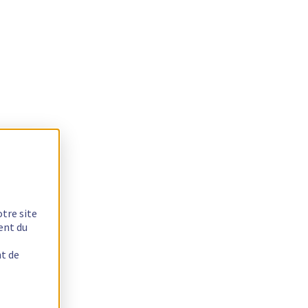
otre site
ent du
nt de