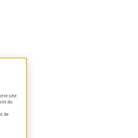
otre site
ent du
nt de