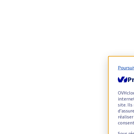
Poursui
Pr
OVHclo
interne
site. I
d'assur
réalise
consen
Sous ré