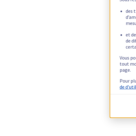
des 
d’am
mesu
et de
de di
certa
Vous pou
tout mo
page.
Pour pl
de d'uti