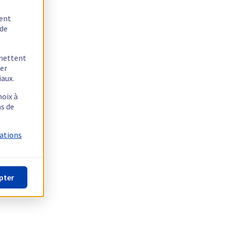
tent
 de
rmettent
ger
iaux.
hoix à
as de
mations
pter