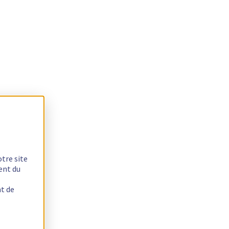
otre site
ent du
nt de