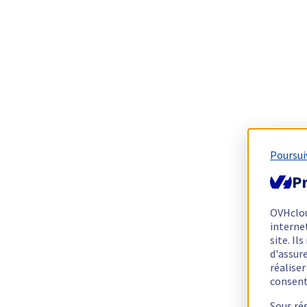
Poursui
Pr
OVHclo
interne
site. I
d'assur
réalise
consen
Sous ré