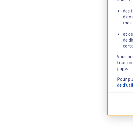
des 
d’am
mesu
et de
de di
certa
Vous pou
tout mo
page.
Pour pl
de d'uti