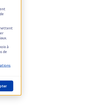
tent
 de
rmettent
ger
iaux.
hoix à
as de
mations
pter