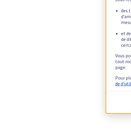
des 
d’am
mesu
et de
de di
certa
Vous pou
tout mo
page.
Pour pl
de d'uti