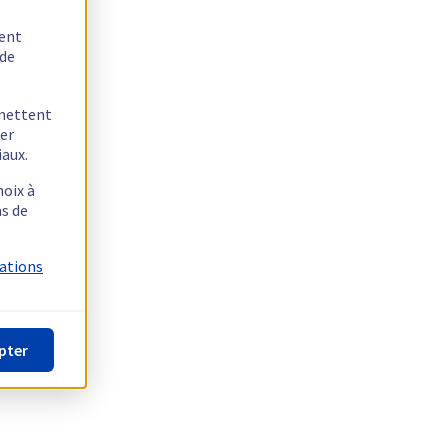
tent
 de
rmettent
ger
iaux.
hoix à
as de
mations
pter