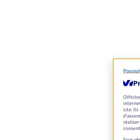
Poursui
Pr
OVHclo
interne
site. I
d'assur
réalise
consen
Sous ré