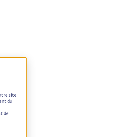
otre site
ent du
nt de