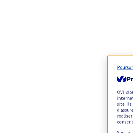
Poursui
Pr
OVHclo
interne
site. I
d'assur
réalise
consen
Sous ré