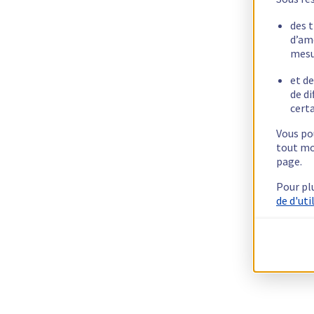
des 
d’am
mesu
et de
de di
certa
Vous pou
tout mo
page.
Pour pl
de d'uti