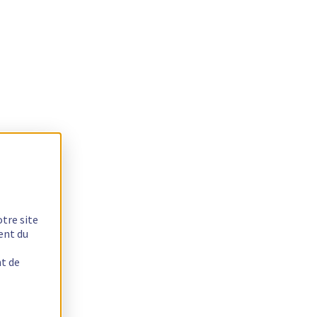
otre site
ent du
nt de