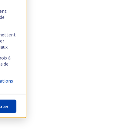
tent
 de
rmettent
ger
iaux.
hoix à
as de
mations
pter