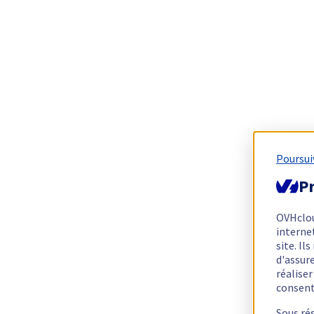
Poursui
Pr
OVHclo
interne
site. I
d'assur
réalise
consen
Sous ré