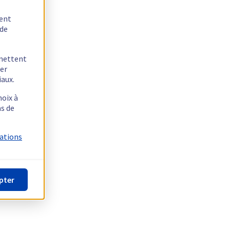
tent
 de
rmettent
ger
iaux.
hoix à
as de
mations
pter