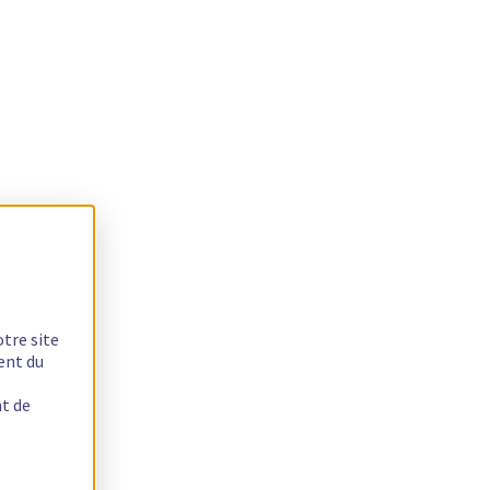
otre site
ent du
nt de