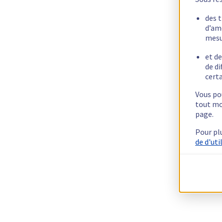
des 
d’am
mesu
et de
de di
certa
Vous pou
tout mo
page.
Pour pl
de d'uti