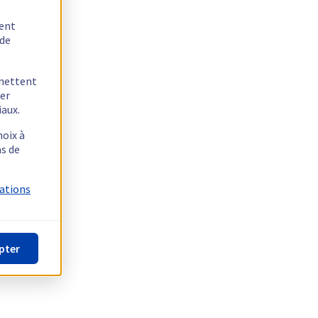
tent
 de
rmettent
ger
iaux.
hoix à
as de
mations
pter