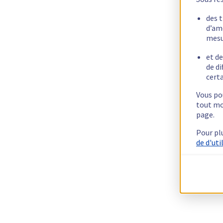
des 
d’am
mesu
et de
de di
certa
Vous pou
tout mo
page.
Pour pl
de d'uti