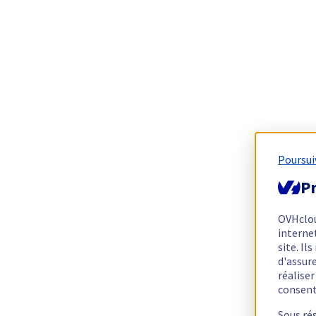
Poursui
Pr
OVHclo
interne
site. I
d'assur
réalise
consen
Sous ré