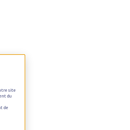
otre site
ent du
nt de