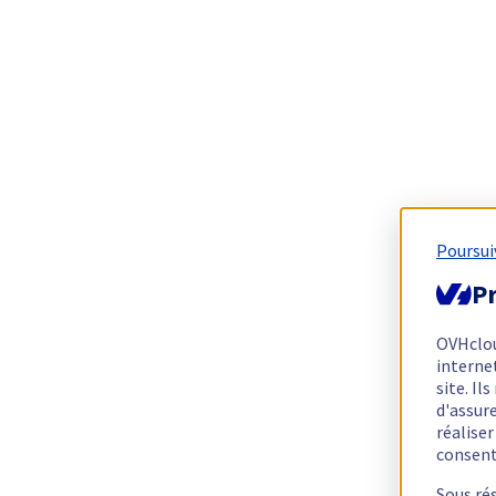
Poursui
Pr
OVHclo
interne
site. I
d'assur
réalise
consen
Sous ré