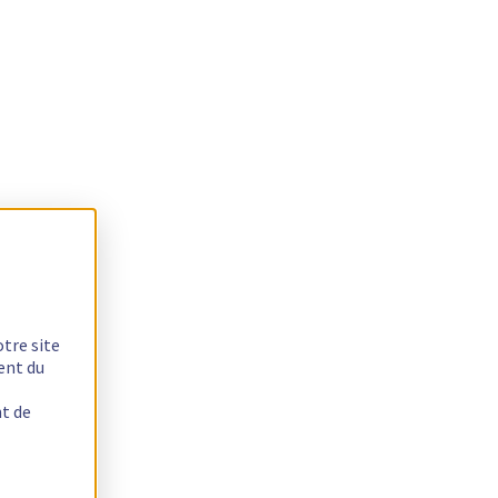
otre site
ent du
nt de