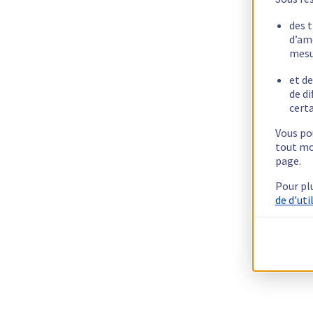
des 
d’am
mesu
et de
de di
certa
Vous pou
tout mo
page.
Pour pl
de d'uti