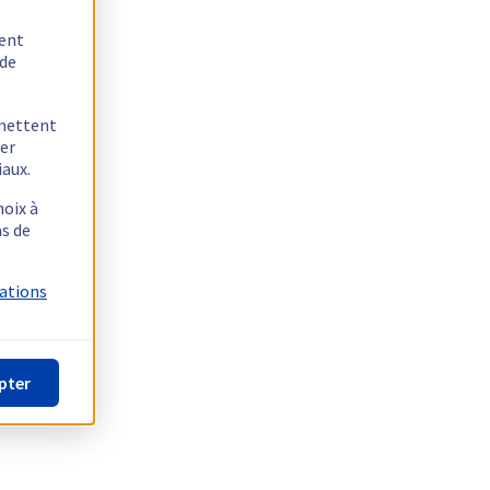
tent
 de
rmettent
ger
iaux.
hoix à
as de
mations
pter