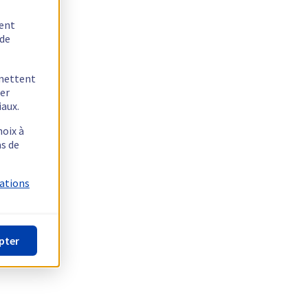
tent
 de
rmettent
ger
iaux.
hoix à
as de
mations
pter