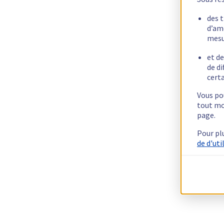
des 
d’am
mesu
et de
de di
certa
Vous pou
tout mo
page.
Pour pl
de d'uti