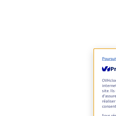
Poursui
Pr
OVHclo
interne
site. I
d'assur
réalise
consen
Sous ré