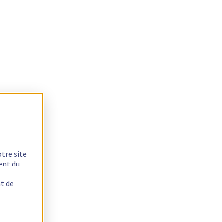
otre site
ent du
nt de