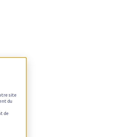
otre site
ent du
nt de