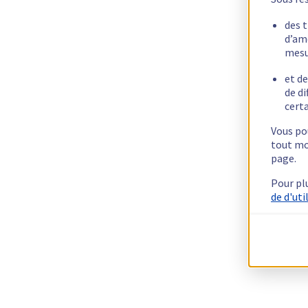
des 
d’am
mesu
et de
de di
certa
Vous pou
tout mo
page.
Pour pl
de d'uti