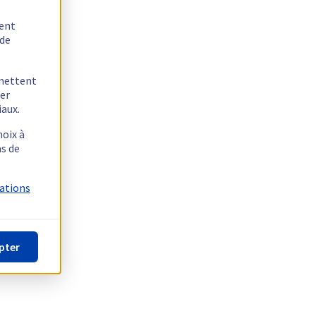
tent
 de
rmettent
ger
iaux.
hoix à
as de
mations
pter