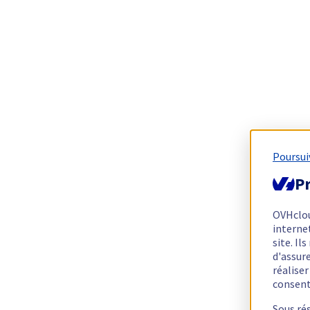
Poursui
Pr
OVHclo
interne
site. I
d'assur
réalise
consen
Sous ré