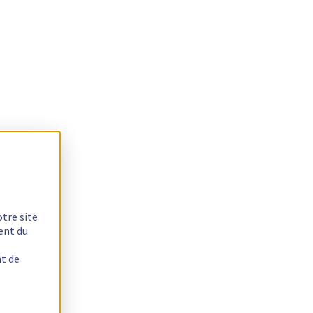
otre site
ent du
nt de