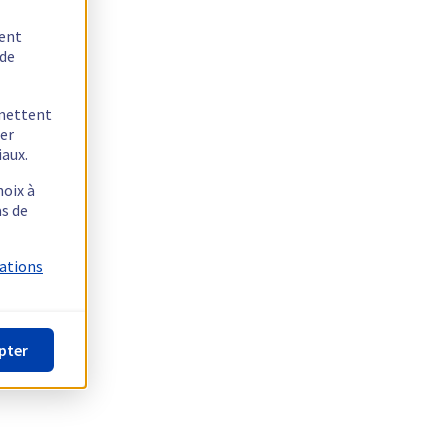
tent
 de
rmettent
ger
iaux.
hoix à
as de
mations
pter