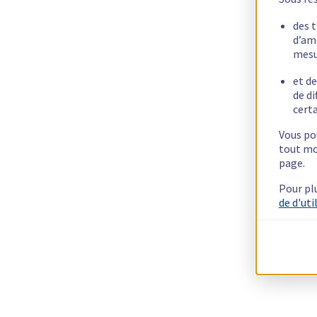
des 
d’am
mesu
et de
de di
certa
Vous pou
tout mo
page.
Pour pl
de d'uti