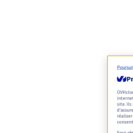
Poursui
Pr
OVHclo
interne
site. I
d'assur
réalise
consen
Sous ré