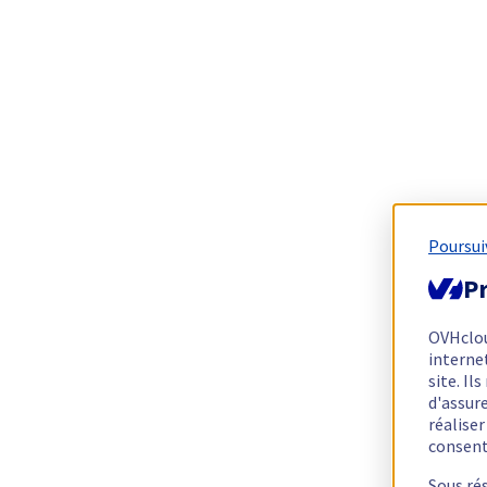
Poursui
Pr
OVHclo
interne
site. I
d'assur
réalise
consen
Sous ré