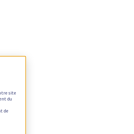
otre site
ent du
nt de