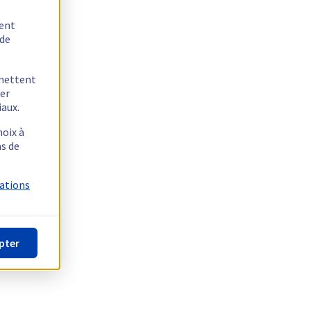
tent
 de
rmettent
ger
iaux.
hoix à
as de
mations
pter