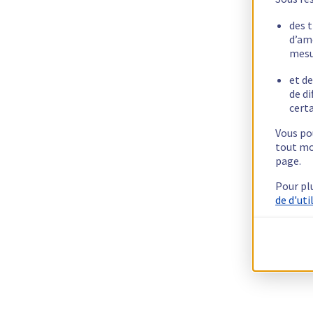
des 
d’am
mesu
et de
de di
certa
Vous pou
tout mo
page.
Pour pl
de d'uti