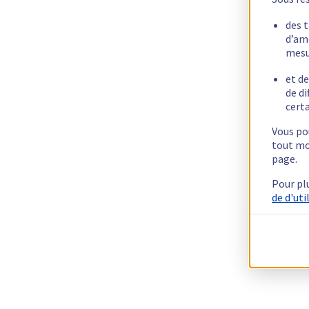
des 
d’am
mesu
et de
de di
certa
Vous pou
tout mo
page.
Pour pl
de d'uti