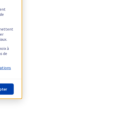
tent
 de
rmettent
ger
iaux.
hoix à
as de
mations
pter