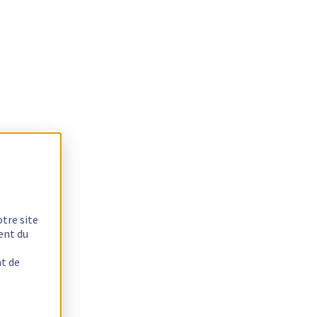
otre site
ent du
nt de