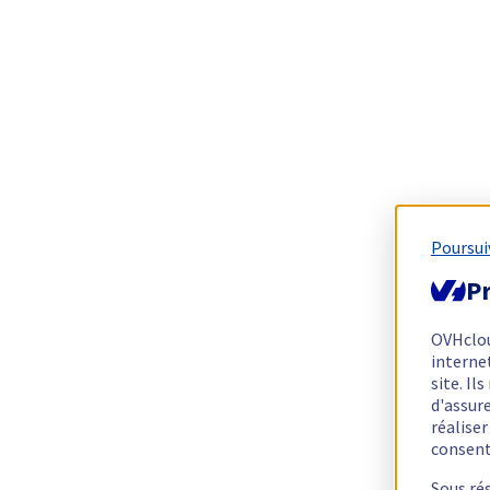
Poursui
Pr
OVHclo
interne
site. I
d'assur
réalise
consen
Sous ré