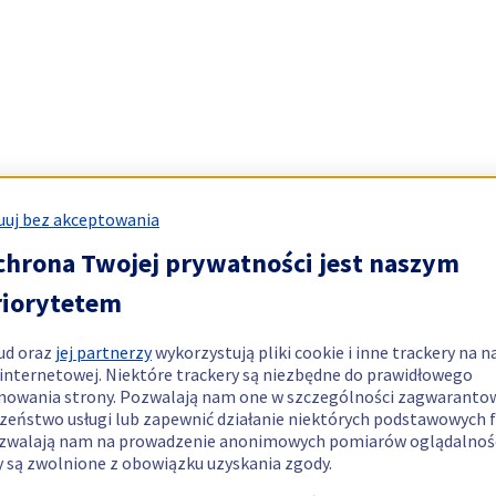
uj bez akceptowania
chrona Twojej prywatności jest naszym
riorytetem
ud oraz
jej partnerzy
wykorzystują pliki cookie i inne trackery na n
 internetowej. Niektóre trackery są niezbędne do prawidłowego
nowania strony. Pozwalają nam one w szczególności zagwaranto
zeństwo usługi lub zapewnić działanie niektórych podstawowych f
zwalają nam na prowadzenie anonimowych pomiarów oglądalnośc
y są zwolnione z obowiązku uzyskania zgody.