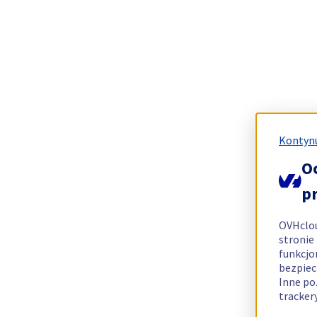
Kontynu
O
p
OVHclo
stronie
funkcjo
bezpiec
Inne po
tracker