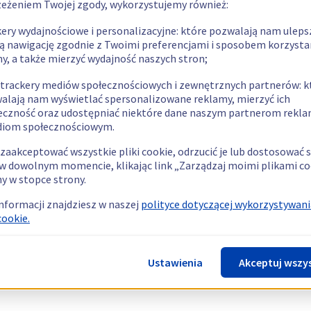
zeżeniem Twojej zgody, wykorzystujemy również:
kery wydajnościowe i personalizacyjne: które pozwalają nam uleps
ą nawigację zgodnie z Twoimi preferencjami i sposobem korzysta
ny, a także mierzyć wydajność naszych stron;
 trackery mediów społecznościowych i zewnętrznych partnerów: k
alają nam wyświetlać spersonalizowane reklamy, mierzyć ich
eczność oraz udostępniać niektóre dane naszym partnerom rek
diom społecznościowym.
zaakceptować wszystkie pliki cookie, odrzucić je lub dostosować 
w dowolnym momencie, klikając link „Zarządzaj moimi plikami co
y w stopce strony.
informacji znajdziesz w naszej
polityce dotyczącej wykorzystywani
cookie.
Ustawienia
Akceptuj wszy