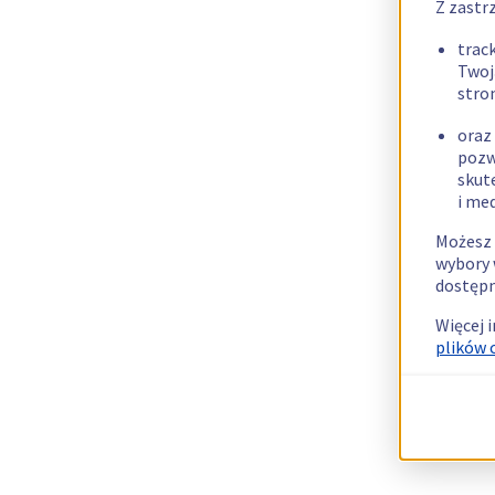
Z zastr
trac
Twoj
stro
oraz
pozw
skut
i me
Możesz 
wybory 
dostępn
Więcej 
plików 