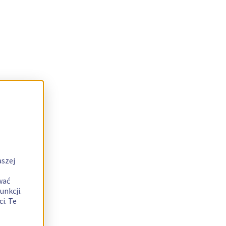
aszej
wać
unkcji.
i. Te