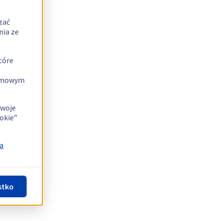
zać
nia ze
tóre
lamowym
swoje
okie”
a
stko