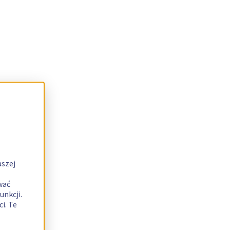
aszej
wać
unkcji.
i. Te