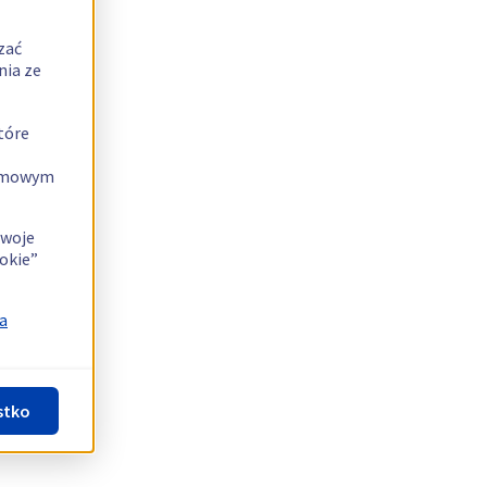
zać
nia ze
tóre
lamowym
swoje
okie”
a
stko