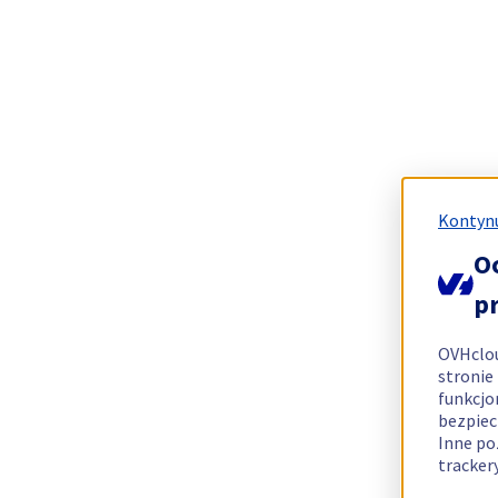
Kontynu
O
p
OVHclo
stronie
funkcjo
bezpiec
Inne po
tracker