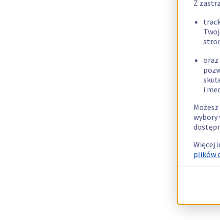
Z zastr
trac
Twoj
stro
oraz
pozw
skut
i me
Możesz 
wybory 
dostępn
Więcej 
plików 