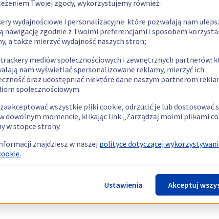
zeżeniem Twojej zgody, wykorzystujemy również:
kery wydajnościowe i personalizacyjne: które pozwalają nam uleps
ą nawigację zgodnie z Twoimi preferencjami i sposobem korzysta
ny, a także mierzyć wydajność naszych stron;
 trackery mediów społecznościowych i zewnętrznych partnerów: k
alają nam wyświetlać spersonalizowane reklamy, mierzyć ich
eczność oraz udostępniać niektóre dane naszym partnerom rek
diom społecznościowym.
zaakceptować wszystkie pliki cookie, odrzucić je lub dostosować 
w dowolnym momencie, klikając link „Zarządzaj moimi plikami co
y w stopce strony.
informacji znajdziesz w naszej
polityce dotyczącej wykorzystywani
cookie.
Ustawienia
Akceptuj wszy