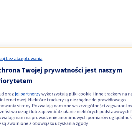
uj bez akceptowania
chrona Twojej prywatności jest naszym
riorytetem
ud oraz
jej partnerzy
wykorzystują pliki cookie i inne trackery na n
 internetowej. Niektóre trackery są niezbędne do prawidłowego
nowania strony. Pozwalają nam one w szczególności zagwaranto
zeństwo usługi lub zapewnić działanie niektórych podstawowych f
zwalają nam na prowadzenie anonimowych pomiarów oglądalnośc
y są zwolnione z obowiązku uzyskania zgody.