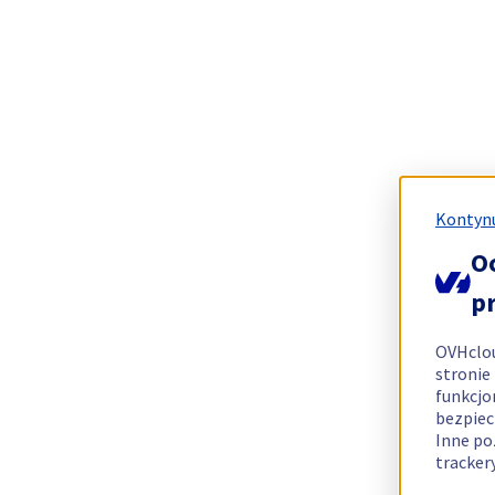
Kontynu
O
p
OVHclo
stronie
funkcjo
bezpiec
Inne po
tracker