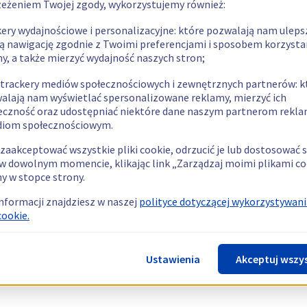
zeżeniem Twojej zgody, wykorzystujemy również:
kery wydajnościowe i personalizacyjne: które pozwalają nam uleps
ą nawigację zgodnie z Twoimi preferencjami i sposobem korzysta
ny, a także mierzyć wydajność naszych stron;
 trackery mediów społecznościowych i zewnętrznych partnerów: k
alają nam wyświetlać spersonalizowane reklamy, mierzyć ich
eczność oraz udostępniać niektóre dane naszym partnerom rek
diom społecznościowym.
zaakceptować wszystkie pliki cookie, odrzucić je lub dostosować 
w dowolnym momencie, klikając link „Zarządzaj moimi plikami co
y w stopce strony.
informacji znajdziesz w naszej
polityce dotyczącej wykorzystywani
cookie.
Ustawienia
Akceptuj wszy