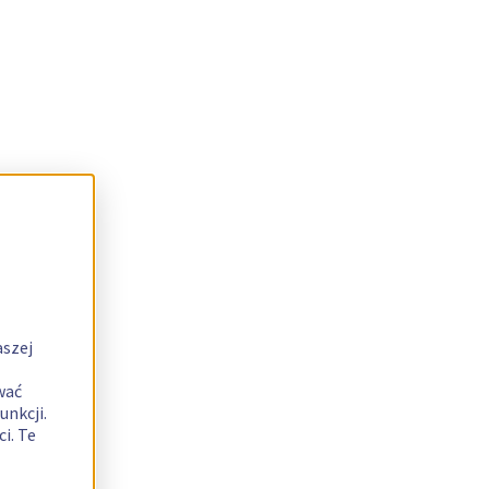
aszej
wać
unkcji.
i. Te