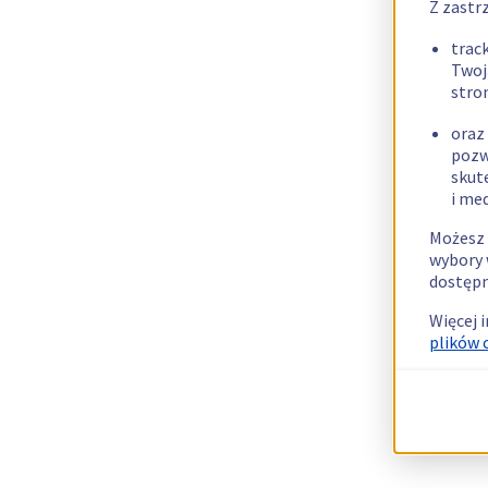
Z zastr
trac
Twoj
stro
oraz
pozw
skut
i me
Możesz 
wybory 
dostępn
Więcej 
plików 