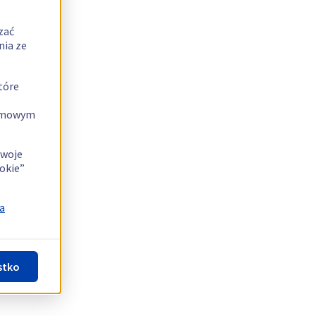
zać
nia ze
tóre
lamowym
swoje
okie”
a
stko