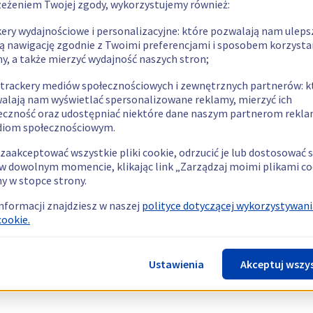
zeżeniem Twojej zgody, wykorzystujemy również:
kery wydajnościowe i personalizacyjne: które pozwalają nam uleps
ą nawigację zgodnie z Twoimi preferencjami i sposobem korzysta
ny, a także mierzyć wydajność naszych stron;
 trackery mediów społecznościowych i zewnętrznych partnerów: k
alają nam wyświetlać spersonalizowane reklamy, mierzyć ich
eczność oraz udostępniać niektóre dane naszym partnerom rek
diom społecznościowym.
zaakceptować wszystkie pliki cookie, odrzucić je lub dostosować 
w dowolnym momencie, klikając link „Zarządzaj moimi plikami co
y w stopce strony.
informacji znajdziesz w naszej
polityce dotyczącej wykorzystywani
cookie.
Ustawienia
Akceptuj wszy