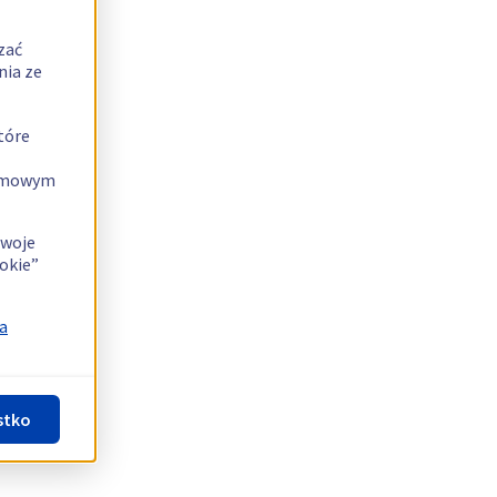
zać
nia ze
tóre
lamowym
swoje
okie”
a
stko