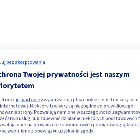
uj bez akceptowania
chrona Twojej prywatności jest naszym
riorytetem
ud oraz
jej partnerzy
wykorzystują pliki cookie i inne trackery na n
 internetowej. Niektóre trackery są niezbędne do prawidłowego
nowania strony. Pozwalają nam one w szczególności zagwaranto
zeństwo usługi lub zapewnić działanie niektórych podstawowych f
zwalają nam na prowadzenie anonimowych pomiarów oglądalnośc
y są zwolnione z obowiązku uzyskania zgody.