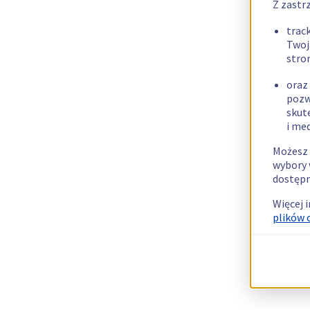
Z zastr
trac
Twoj
stro
oraz
pozw
skut
i me
Możesz 
wybory 
dostępn
Więcej 
plików 