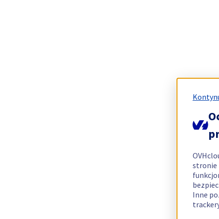
Kontynu
O
p
OVHclo
stronie
funkcjo
bezpiec
Inne po
tracker