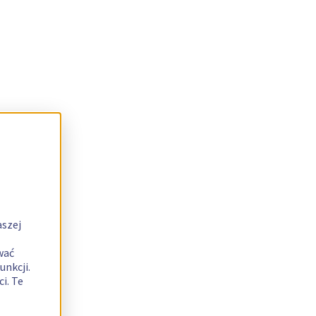
aszej
wać
unkcji.
i. Te