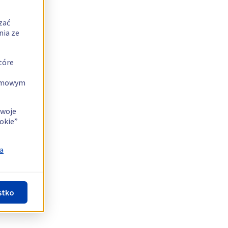
zać
nia ze
tóre
lamowym
swoje
okie”
a
stko