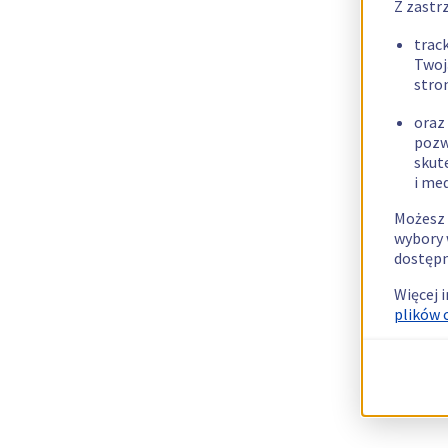
Z zastr
trac
Twoj
stro
oraz
pozw
skut
i me
Możesz 
wybory 
dostępn
Więcej 
plików 