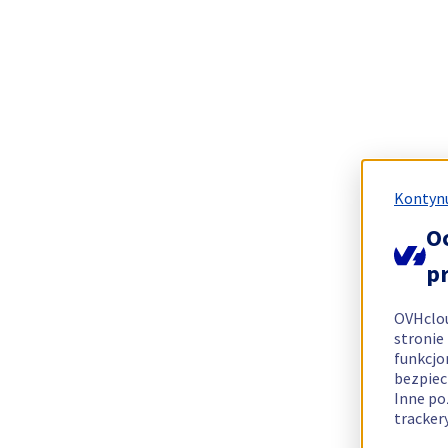
Kontynu
O
p
OVHclo
stronie
funkcjo
bezpiec
Inne po
tracker