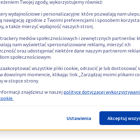
zeżeniem Twojej zgody, wykorzystujemy również:
kery wydajnościowe i personalizacyjne: które pozwalają nam uleps
ą nawigację zgodnie z Twoimi preferencjami i sposobem korzysta
ny, a także mierzyć wydajność naszych stron;
 trackery mediów społecznościowych i zewnętrznych partnerów: k
alają nam wyświetlać spersonalizowane reklamy, mierzyć ich
eczność oraz udostępniać niektóre dane naszym partnerom rek
diom społecznościowym.
zaakceptować wszystkie pliki cookie, odrzucić je lub dostosować 
w dowolnym momencie, klikając link „Zarządzaj moimi plikami co
y w stopce strony.
informacji znajdziesz w naszej
polityce dotyczącej wykorzystywani
cookie.
Ustawienia
Akceptuj wszy