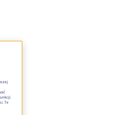
aszej
wać
unkcji.
i. Te