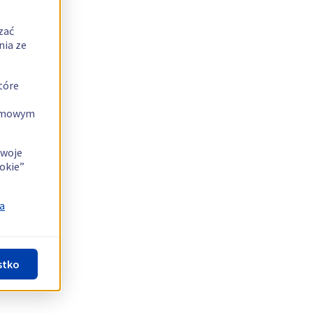
zać
nia ze
tóre
lamowym
swoje
okie”
a
stko