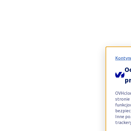
Kontynu
O
p
OVHclo
stronie
funkcjo
bezpiec
Inne po
tracker