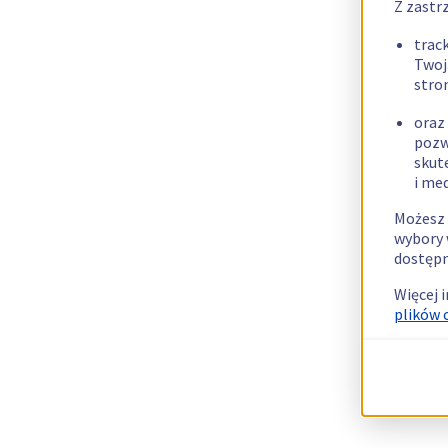
Z zastr
trac
Twoj
stro
oraz
pozw
skut
i me
Możesz 
wybory 
dostępn
Więcej 
plików 