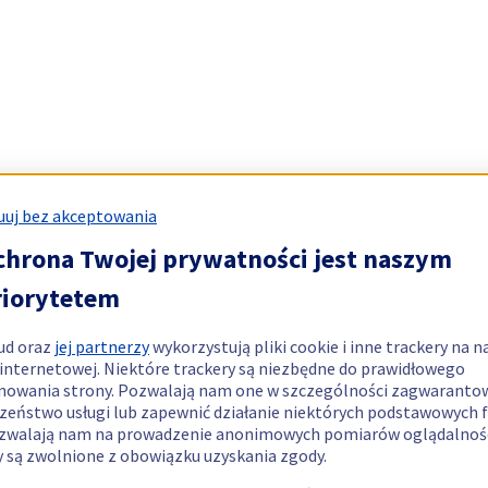
uj bez akceptowania
chrona Twojej prywatności jest naszym
riorytetem
ud oraz
jej partnerzy
wykorzystują pliki cookie i inne trackery na n
 internetowej. Niektóre trackery są niezbędne do prawidłowego
nowania strony. Pozwalają nam one w szczególności zagwaranto
zeństwo usługi lub zapewnić działanie niektórych podstawowych f
zwalają nam na prowadzenie anonimowych pomiarów oglądalnośc
y są zwolnione z obowiązku uzyskania zgody.