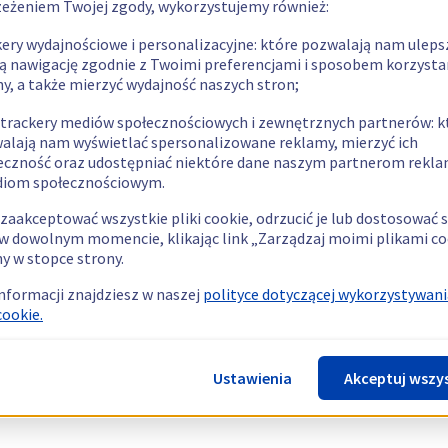
zeżeniem Twojej zgody, wykorzystujemy również:
kery wydajnościowe i personalizacyjne: które pozwalają nam uleps
ą nawigację zgodnie z Twoimi preferencjami i sposobem korzysta
ny, a także mierzyć wydajność naszych stron;
 trackery mediów społecznościowych i zewnętrznych partnerów: k
alają nam wyświetlać spersonalizowane reklamy, mierzyć ich
eczność oraz udostępniać niektóre dane naszym partnerom rek
diom społecznościowym.
zaakceptować wszystkie pliki cookie, odrzucić je lub dostosować 
w dowolnym momencie, klikając link „Zarządzaj moimi plikami co
y w stopce strony.
informacji znajdziesz w naszej
polityce dotyczącej wykorzystywani
cookie.
Ustawienia
Akceptuj wszy