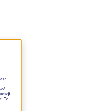
aszej
wać
unkcji.
i. Te