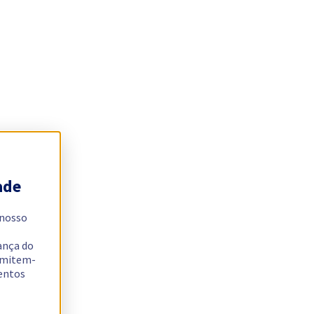
ade
 nosso
ança do
ermitem-
sentos