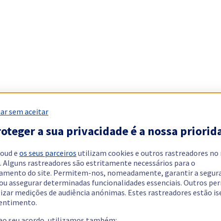
ar sem aceitar
oteger a sua privacidade é a nossa priorid
loud e
os seus parceiros
utilizam cookies e outros rastreadores no
. Alguns rastreadores são estritamente necessários para o
amento do site. Permitem-nos, nomeadamente, garantir a segur
 ou assegurar determinadas funcionalidades essenciais. Outros p
lizar medições de audiência anónimas. Estes rastreadores estão i
entimento.
 ao seu acordo, utilizamos também: