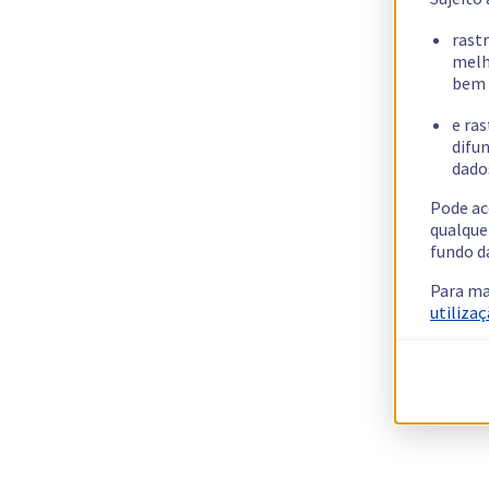
rast
melh
bem 
e ras
difun
dados
Pode ac
qualque
fundo d
Para ma
utilizaç