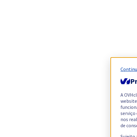
Continu
Pr
A OVHc
website
funcion
serviço
nos rea
de cons
Sujeito