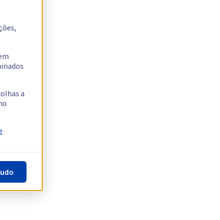
ções,
tem
rminados
colhas a
no
e
tudo