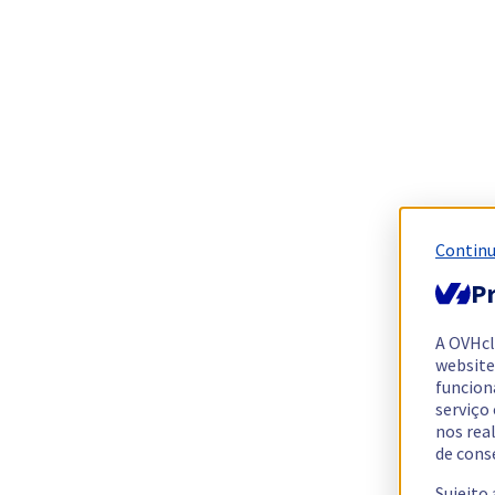
Continu
Pr
A OVHc
website
funcion
serviço
nos rea
de cons
Sujeito