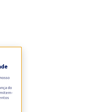
ade
 nosso
ança do
ermitem-
sentos