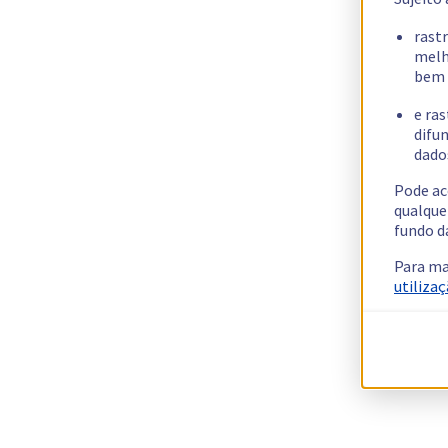
rast
melh
bem 
e ras
difun
dados
Pode ac
qualque
fundo d
Para ma
utilizaç