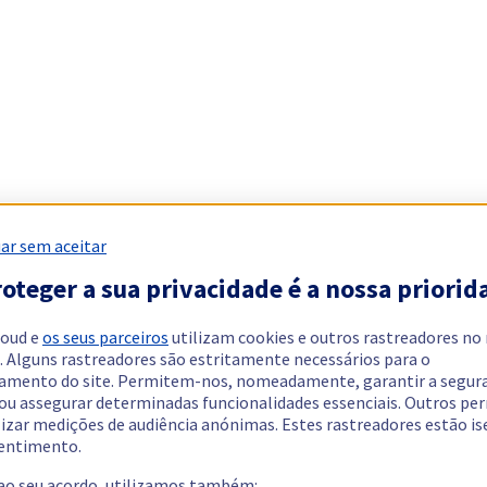
ar sem aceitar
oteger a sua privacidade é a nossa priorid
loud e
os seus parceiros
utilizam cookies e outros rastreadores no
. Alguns rastreadores são estritamente necessários para o
amento do site. Permitem-nos, nomeadamente, garantir a segur
 ou assegurar determinadas funcionalidades essenciais. Outros p
lizar medições de audiência anónimas. Estes rastreadores estão i
entimento.
 ao seu acordo, utilizamos também: