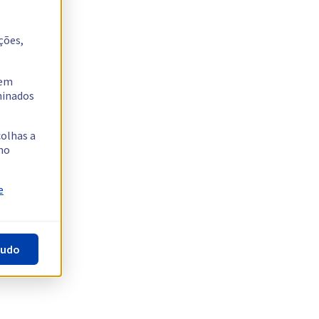
ções,
tem
rminados
colhas a
no
e
tudo