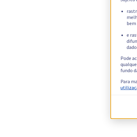
rast
melh
bem 
e ras
difun
dados
Pode ac
qualque
fundo d
Para ma
utilizaç