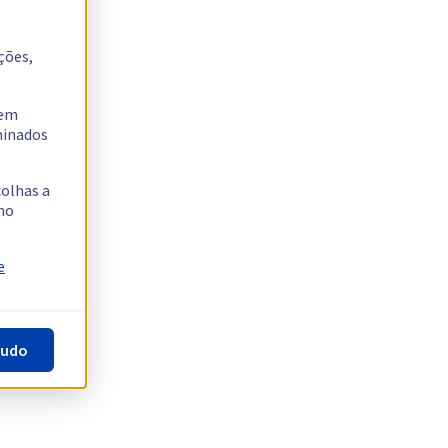
ções,
tem
rminados
colhas a
no
e
tudo