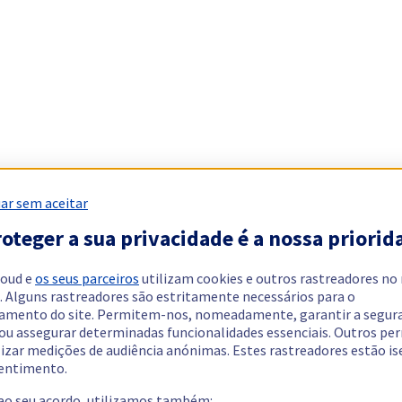
ar sem aceitar
oteger a sua privacidade é a nossa priorid
loud e
os seus parceiros
utilizam cookies e outros rastreadores no
. Alguns rastreadores são estritamente necessários para o
amento do site. Permitem-nos, nomeadamente, garantir a segur
 ou assegurar determinadas funcionalidades essenciais. Outros p
lizar medições de audiência anónimas. Estes rastreadores estão i
entimento.
 ao seu acordo, utilizamos também: