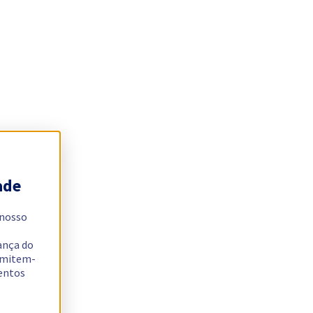
ade
 nosso
ança do
ermitem-
sentos