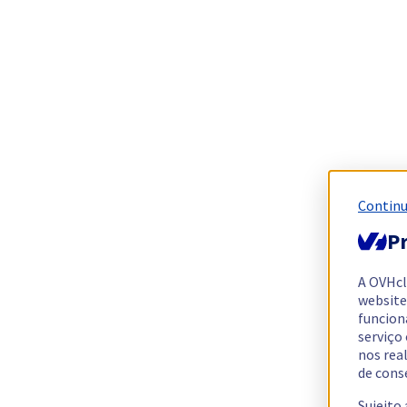
Continu
Pr
A OVHc
website
funcion
serviço
nos rea
de cons
Sujeito