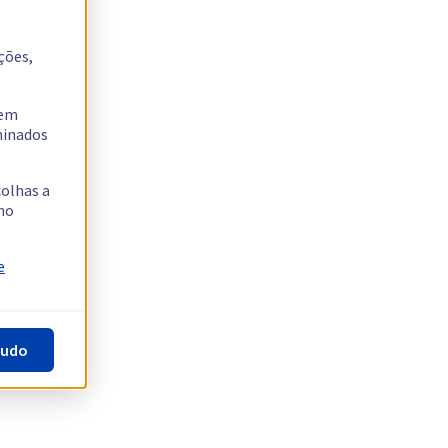
ções,
tem
rminados
colhas a
no
e
tudo