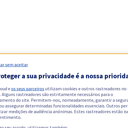
ar sem aceitar
oteger a sua privacidade é a nossa priorid
loud e
os seus parceiros
utilizam cookies e outros rastreadores no
. Alguns rastreadores são estritamente necessários para o
amento do site. Permitem-nos, nomeadamente, garantir a segur
 ou assegurar determinadas funcionalidades essenciais. Outros p
lizar medições de audiência anónimas. Estes rastreadores estão i
entimento.
 ao seu acordo, utilizamos também: