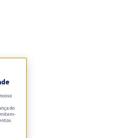
ade
 nosso
ança do
ermitem-
sentos