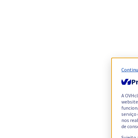
Continu
Pr
A OVHc
website
funcion
serviço
nos rea
de cons
Sujeito