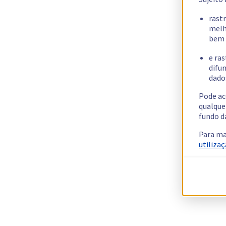
rast
melh
bem 
e ras
difun
dados
Pode ac
qualque
fundo d
Para ma
utilizaç