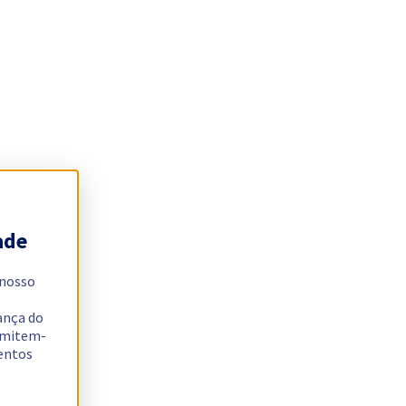
ade
 nosso
ança do
ermitem-
sentos