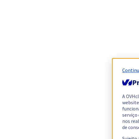
Continu
Pr
A OVHc
website
funcion
serviço
nos rea
de cons
Sujeito