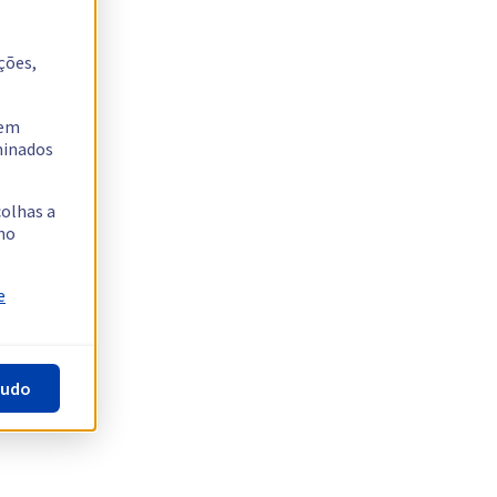
ções,
tem
rminados
colhas a
no
e
tudo