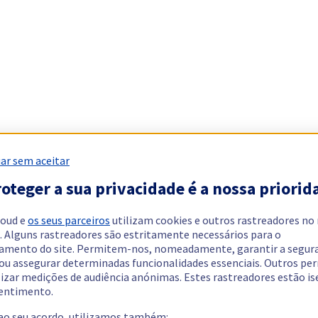
ar sem aceitar
oteger a sua privacidade é a nossa priorid
loud e
os seus parceiros
utilizam cookies e outros rastreadores no
. Alguns rastreadores são estritamente necessários para o
amento do site. Permitem-nos, nomeadamente, garantir a segur
 ou assegurar determinadas funcionalidades essenciais. Outros p
lizar medições de audiência anónimas. Estes rastreadores estão i
entimento.
 ao seu acordo, utilizamos também: