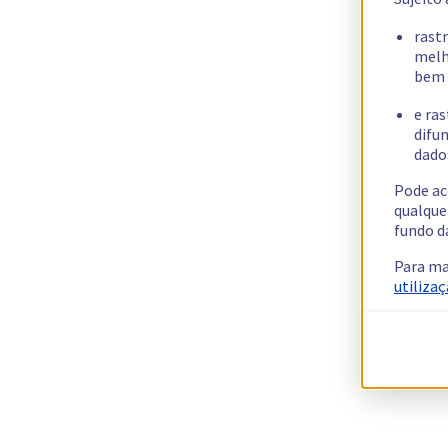
rast
melh
bem 
e ras
difun
dados
Pode ac
qualque
fundo d
Para ma
utilizaç