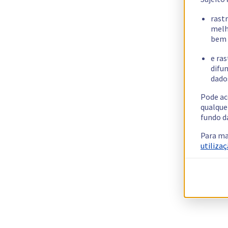
rast
melh
bem 
e ras
difun
dados
Pode ac
qualque
fundo d
Para ma
utilizaç