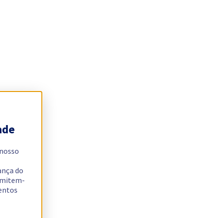
ade
 nosso
ança do
ermitem-
sentos