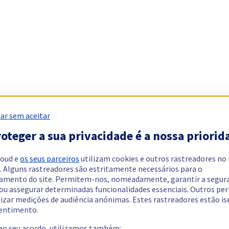
ar sem aceitar
oteger a sua privacidade é a nossa priorid
loud e
os seus parceiros
utilizam cookies e outros rastreadores no
. Alguns rastreadores são estritamente necessários para o
amento do site. Permitem-nos, nomeadamente, garantir a segur
 ou assegurar determinadas funcionalidades essenciais. Outros p
lizar medições de audiência anónimas. Estes rastreadores estão i
entimento.
 ao seu acordo, utilizamos também: