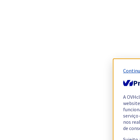
Continu
Pr
A OVHc
website
funcion
serviço
nos rea
de cons
Sujeito