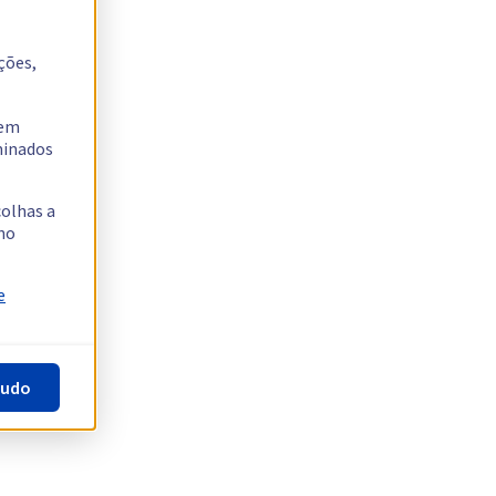
ções,
tem
rminados
colhas a
no
e
tudo