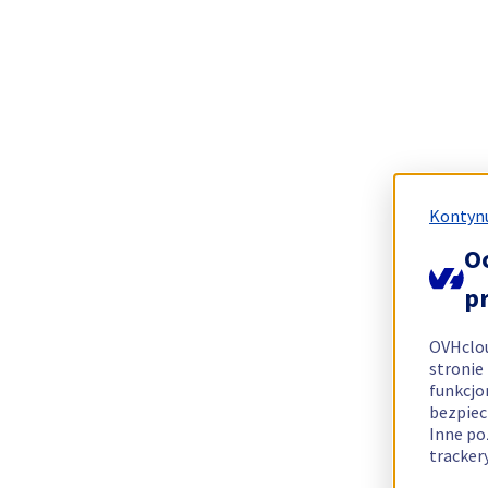
Kontynu
O
p
OVHclo
stronie
funkcjo
bezpiec
Inne po
tracker