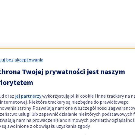
uj bez akceptowania
chrona Twojej prywatności jest naszym
riorytetem
ud oraz
jej partnerzy
wykorzystują pliki cookie i inne trackery na n
 internetowej. Niektóre trackery są niezbędne do prawidłowego
nowania strony. Pozwalają nam one w szczególności zagwaranto
zeństwo usługi lub zapewnić działanie niektórych podstawowych f
zwalają nam na prowadzenie anonimowych pomiarów oglądalnośc
y są zwolnione z obowiązku uzyskania zgody.