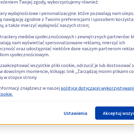
zeżeniem Twojej zgody, wykorzystujemy również:
kery wydajnościowe i personalizacyjne: które pozwalają nam uleps
ą nawigację zgodnie z Twoimi preferencjami i sposobem korzysta
ny, a także mierzyć wydajność naszych stron;
 trackery mediów społecznościowych i zewnętrznych partnerów: k
alają nam wyświetlać spersonalizowane reklamy, mierzyć ich
eczność oraz udostępniać niektóre dane naszym partnerom rek
diom społecznościowym.
zaakceptować wszystkie pliki cookie, odrzucić je lub dostosować 
w dowolnym momencie, klikając link „Zarządzaj moimi plikami co
y w stopce strony.
informacji znajdziesz w naszej
polityce dotyczącej wykorzystywani
cookie.
Ustawienia
Akceptuj wszy