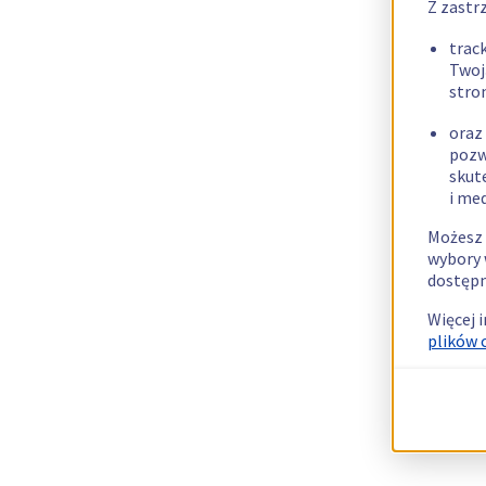
Z zastr
trac
Twoj
stro
oraz
pozw
skut
i me
Możesz 
wybory 
dostępn
Więcej 
plików 