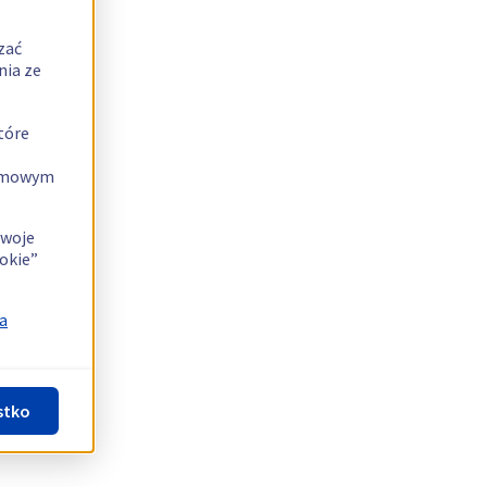
zać
nia ze
tóre
lamowym
swoje
okie”
a
stko