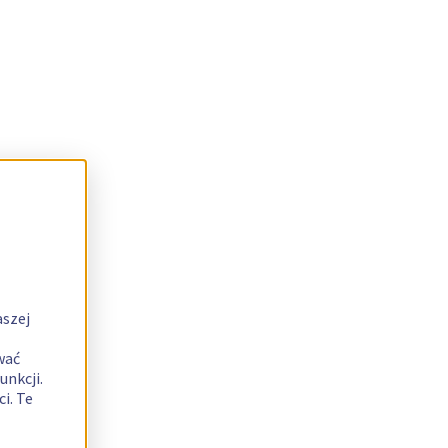
aszej
wać
unkcji.
i. Te