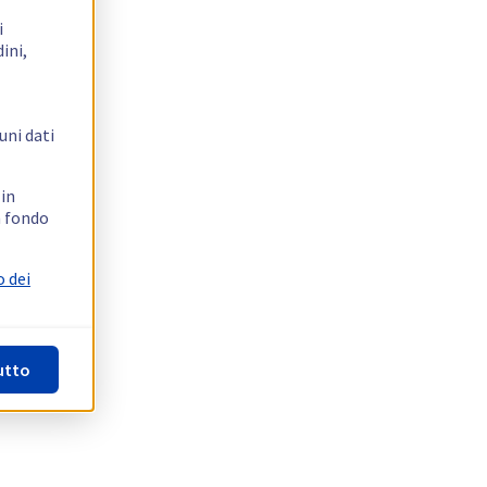
i
ini,
uni dati
 in
n fondo
o dei
utto