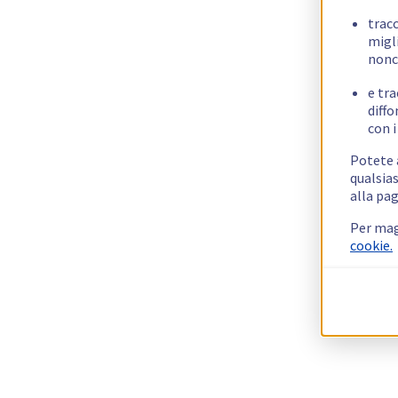
trac
migli
nonc
e tra
diffo
con i
Potete a
qualsias
alla pag
Per mag
cookie.