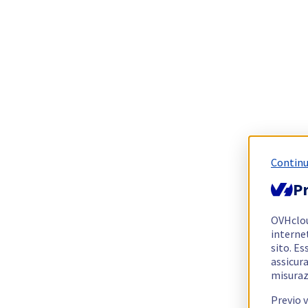
Continu
Pr
OVHclo
interne
sito. Es
assicura
misuraz
Previo 