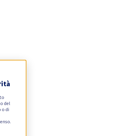
rità
ito
o del
 o di
e
senso.