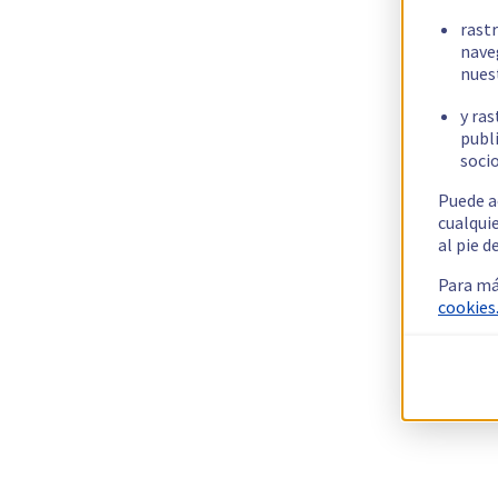
rast
nave
nues
y ras
publi
socio
Puede a
cualqui
al pie d
Para má
cookies