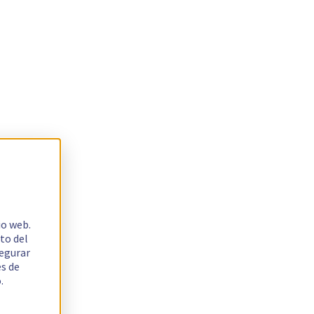
io web.
to del
segurar
es de
.