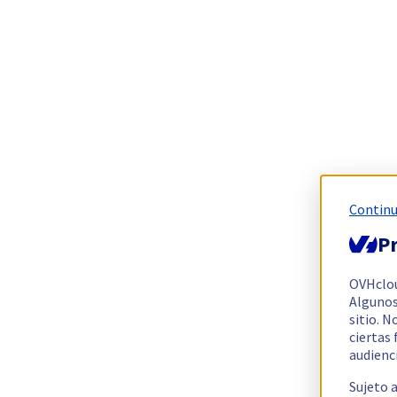
Continu
Pr
OVHclo
Algunos
sitio. N
ciertas
audienc
Sujeto 