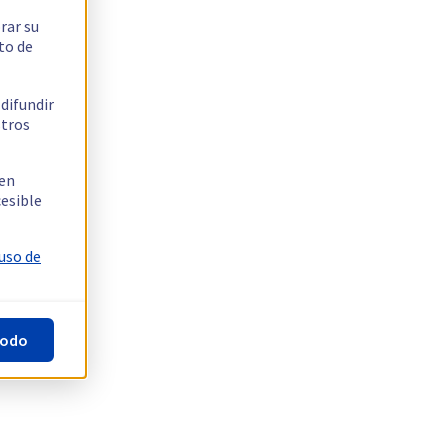
rar su
to de
 difundir
stros
 en
cesible
 uso de
todo