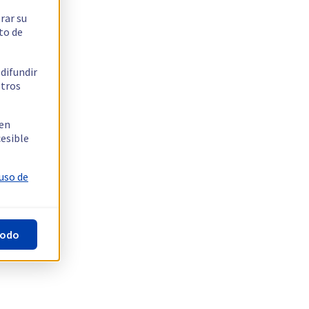
rar su
to de
 difundir
stros
 en
cesible
 uso de
todo