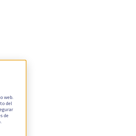
io web.
to del
segurar
es de
.