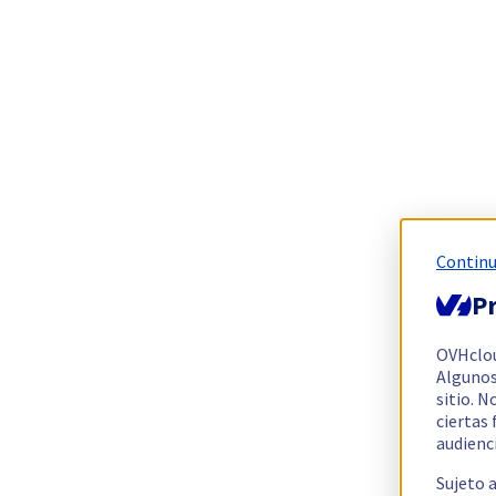
Continu
Pr
OVHclo
Algunos
sitio. N
ciertas
audienc
Sujeto 