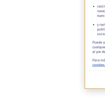
rast
nave
nues
y ras
publi
socio
Puede a
cualqui
al pie d
Para má
cookies