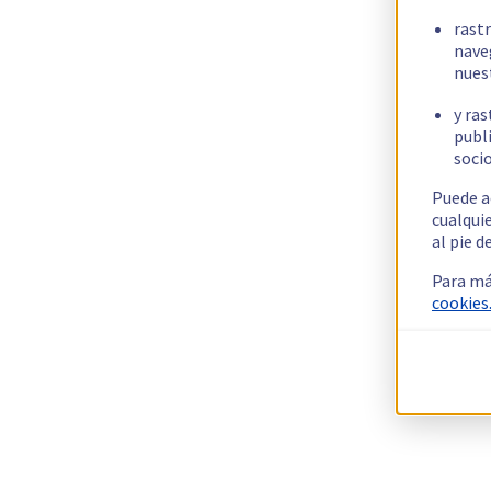
rast
nave
nues
y ras
publi
socio
Puede a
cualqui
al pie d
Para má
cookies