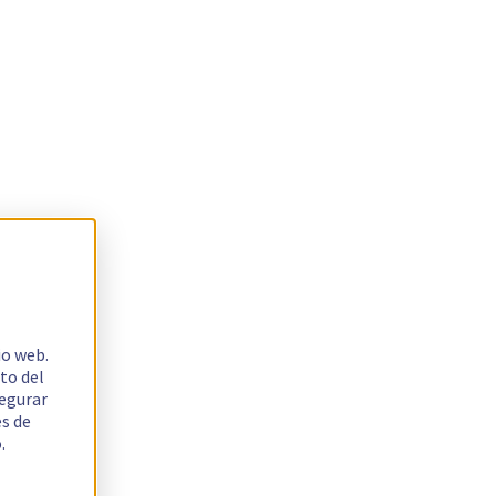
io web.
to del
segurar
es de
.