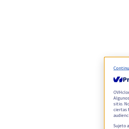
Continu
Pr
OVHclo
Algunos
sitio. N
ciertas
audienc
Sujeto 