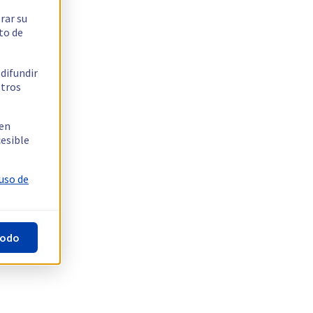
rar su
to de
 difundir
stros
 en
cesible
 uso de
todo