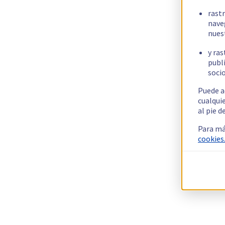
rast
nave
nues
y ras
publi
socio
Puede a
cualqui
al pie d
Para má
cookies