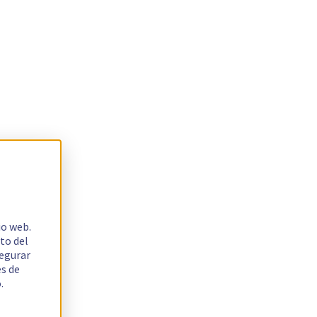
io web.
to del
segurar
es de
.