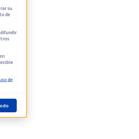
rar su
to de
 difundir
stros
 en
cesible
 uso de
todo