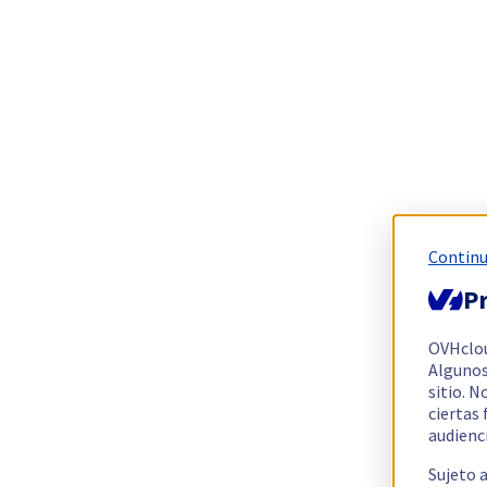
Continu
Pr
OVHclo
Algunos
sitio. N
ciertas
audienc
Sujeto 